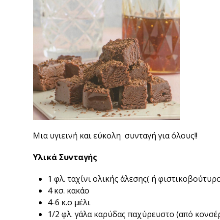
Μια υγιεινή και εύκολη συνταγή για όλους!!
Υλικά Συνταγής
1 φλ. ταχίνι ολικής άλεσης( ή φιστικοβούτυρο
4 κσ. κακάο
4-6 κ.σ μέλι
1/2 φλ. γάλα καρύδας παχύρευστο (από κονσέ