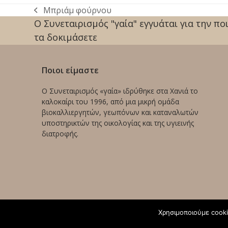
Μπριάμ φούρνου
previous
Ο Συνεταιρισμός "γαία" εγγυάται για την π
post:
τα δοκιμάσετε
Ποιοι είμαστε
Ο Συνεταιρισμός «γαία» ιδρύθηκε στα Χανιά το
καλοκαίρι του 1996, από μια μικρή ομάδα
βιοκαλλιεργητών, γεωπόνων και καταναλωτών
υποστηρικτών της οικολογίας και της υγιεινής
διατροφής.
Χρησιμοποιούμε cooki