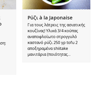
Ρύζι à la Japonaise
α
ο
Για τους λάτρεις της ασιατικής
κουζίνας! Υλικά 3/4 κούπας
αναποφλοίωτο στρογγυλό
καστανό ρύζι 250 γρ tofu 2
άση:
αποξηραμένα shiitake
μανιτάρια (ποιότητας…