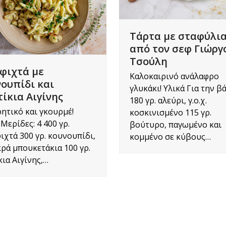
Τάρτα με σταφύλι
από τον σεφ Γιώργ
Τσούλη
φιχτά με
Καλοκαιρινό ανάλαφρο
ουπίδι και
γλυκάκι! Υλικά Για την β
ίκια Αιγίνης
180 γρ. αλεύρι, γ.ο.χ.
ρητικό και γκουρμέ!
κοσκινισμένο 115 γρ.
 Μερίδες: 4 400 γρ.
βούτυρο, παγωμένο και
ιχτά 300 γρ. κουνουπίδι,
κομμένο σε κύβους…
κρά μπουκετάκια 100 γρ.
κια Αιγίνης,…