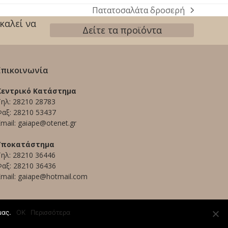
Πατατοσαλάτα δροσερή
next
καλεί να
post:
Δείτε τα προϊόντα
Επικοινωνία
Κεντρικό Κατάστημα
Τηλ:
28210 28783
αξ: 28210 53437
mail:
gaiape@otenet.gr
Υποκατάστημα
Τηλ:
28210 36446
αξ: 28210 36436
mail:
gaiape@hotmail.com
μας.
ΟΚ
Περισσότερα